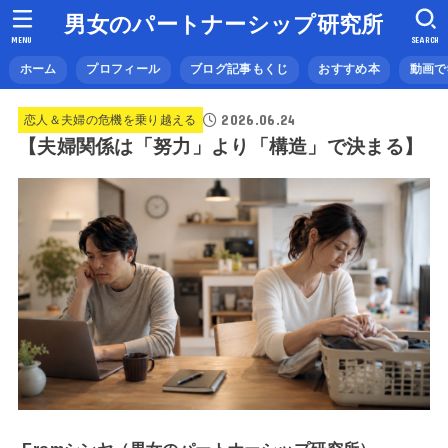
男女のパートナーシップ研究所
MENU
SEARCH
ホーム
プロフィール
ブログ記事もくじ
おすすめ本
動画で
2026.06.24
恋人＆夫婦の危機を乗り越える
【夫婦関係は「努力」より「構造」で決まる】