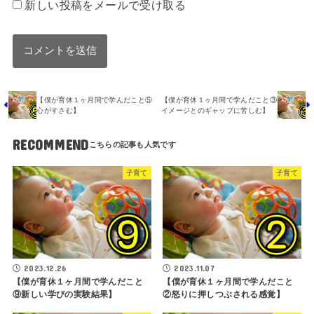
新しい投稿をメールで受け取る
【僕が育休１ヶ月間で学んだこと⑤
【僕が育休１ヶ月間で学んだこと③
心がすさむ】
イメージとのギャップに苦しむ】
RECOMMEND
子育て
子育て
2023.12.26
2023.11.07
【僕が育休１ヶ月間で学んだこと
【僕が育休１ヶ月間で学んだこと
⑨新しい学びの実験結果】
②怒りに押しつぶされる感覚】