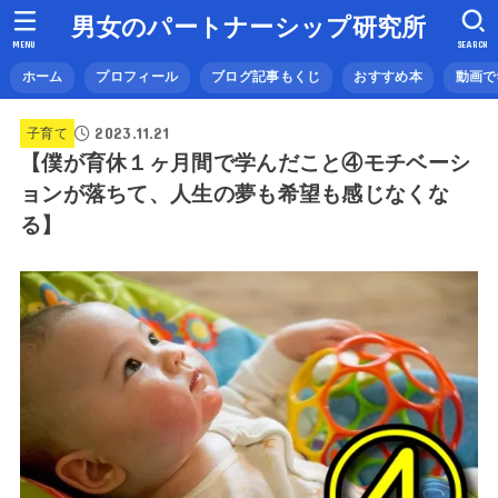
男女のパートナーシップ研究所
MENU
SEARCH
ホーム
プロフィール
ブログ記事もくじ
おすすめ本
動画で
2023.11.21
子育て
【僕が育休１ヶ月間で学んだこと④モチベーシ
ョンが落ちて、人生の夢も希望も感じなくな
る】