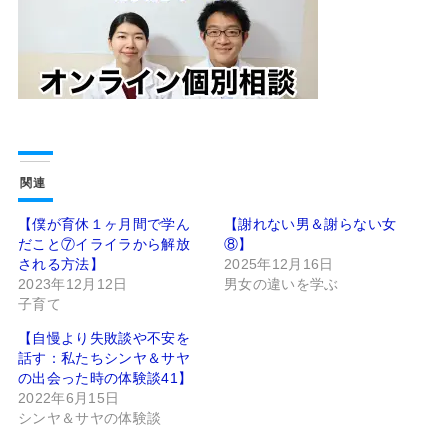
関連
【僕が育休１ヶ月間で学ん
【謝れない男＆謝らない女
だこと⑦イライラから解放
⑧】
される方法】
2025年12月16日
2023年12月12日
男女の違いを学ぶ
子育て
【自慢より失敗談や不安を
話す：私たちシンヤ＆サヤ
の出会った時の体験談41】
2022年6月15日
シンヤ＆サヤの体験談