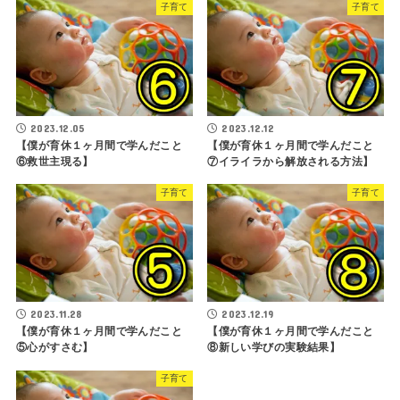
子育て
子育て
2023.12.05
2023.12.12
【僕が育休１ヶ月間で学んだこと
【僕が育休１ヶ月間で学んだこと
⑥救世主現る】
⑦イライラから解放される方法】
子育て
子育て
2023.11.28
2023.12.19
【僕が育休１ヶ月間で学んだこと
【僕が育休１ヶ月間で学んだこと
⑤心がすさむ】
⑧新しい学びの実験結果】
子育て