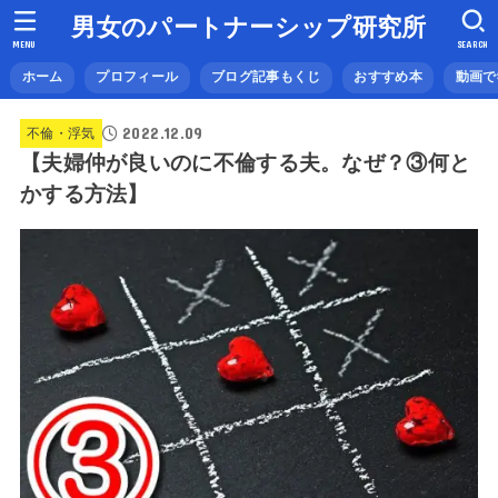
男女のパートナーシップ研究所
MENU
SEARCH
ホーム
プロフィール
ブログ記事もくじ
おすすめ本
動画で
2022.12.09
不倫・浮気
【夫婦仲が良いのに不倫する夫。なぜ？③何と
かする方法】