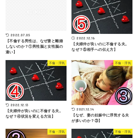
2022.07.05
2022.12.16
【不倫する男性は、なぜ妻と離婚
【夫婦仲が良いのに不倫する夫。
しないのか？①男性脳と女性脳の
なぜ？⑤相手への伝え方】
違い】
不倫・浮気
不倫・浮気
2022.12.13
2021.12.14
【夫婦仲が良いのに不倫する夫。
【なぜ、妻の妊娠中に浮気する夫
なぜ？④状況を変える方法】
が多いのか？③】
不倫・浮気
不倫・浮気