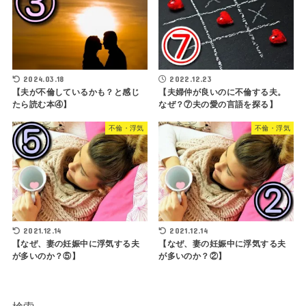
2024.03.18
2022.12.23
【夫が不倫しているかも？と感じ
【夫婦仲が良いのに不倫する夫。
たら読む本④】
なぜ？⑦夫の愛の言語を探る】
不倫・浮気
不倫・浮気
2021.12.14
2021.12.14
【なぜ、妻の妊娠中に浮気する夫
【なぜ、妻の妊娠中に浮気する夫
が多いのか？⑤】
が多いのか？②】