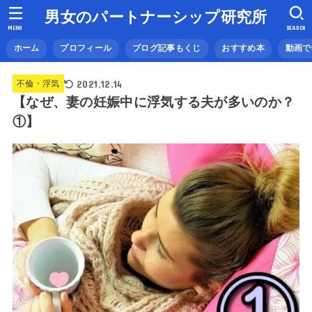
男女のパートナーシップ研究所
MENU
SEARCH
ホーム
プロフィール
ブログ記事もくじ
おすすめ本
動画で
2021.12.14
不倫・浮気
【なぜ、妻の妊娠中に浮気する夫が多いのか？
①】