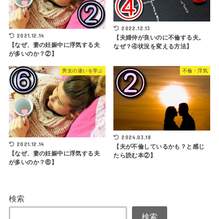
2022.12.13
2021.12.14
【夫婦仲が良いのに不倫する夫。
【なぜ、妻の妊娠中に浮気する夫
なぜ？④状況を変える方法】
が多いのか？②】
男女の違いを学ぶ
不倫・浮気
2024.03.18
2021.12.14
【夫が不倫しているかも？と感じ
【なぜ、妻の妊娠中に浮気する夫
たら読む本②】
が多いのか？⑥】
検索
検索