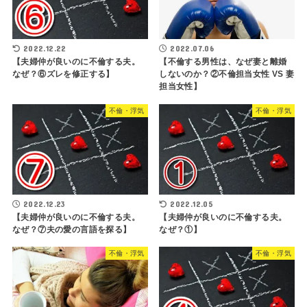
2022.12.22
2022.07.06
【夫婦仲が良いのに不倫する夫。
【不倫する男性は、なぜ妻と離婚
なぜ？⑥ズレを修正する】
しないのか？②不倫担当女性 VS 妻
担当女性】
不倫・浮気
不倫・浮気
2022.12.23
2022.12.05
【夫婦仲が良いのに不倫する夫。
【夫婦仲が良いのに不倫する夫。
なぜ？⑦夫の愛の言語を探る】
なぜ？①】
不倫・浮気
不倫・浮気