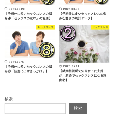
2024.08.20
2024.08.05
【予想外に多いセックスレスの悩
【予想外に多いセックスレスの悩
み④「セックスの意味」の範囲】
み①驚きの統計データ】
セックスレス
セックスレス
2024.09.16
2025.04.01
【予想外に多いセックスレスの悩
【結婚相談所で知り合った夫婦
み⑧「話題に出すきっかけ」】
が、新婚でセックスレスになる理
由②】
検索
検索