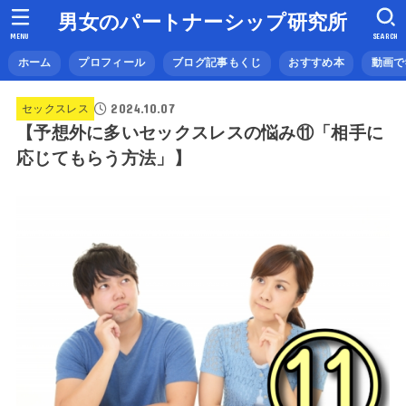
男女のパートナーシップ研究所
MENU
SEARCH
ホーム
プロフィール
ブログ記事もくじ
おすすめ本
動画で
2024.10.07
セックスレス
【予想外に多いセックスレスの悩み⑪「相手に
応じてもらう方法」】