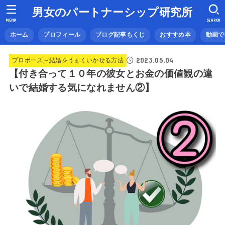
男女のパートナーシップ研究所
MENU
SEARCH
ホーム
プロフィール
ブログ記事もくじ
おすすめ本
動画で
2023.05.04
プロポーズ～結婚をうまくいかせる方法
【付き合って１０年の彼女とお金の価値観の違
いで結婚する気になれません②】