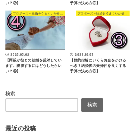
い？②】
予算の決め方②】
プロポーズ～結婚をうまくいかせる方法
プロポーズ～結婚をうまくいかせる方法
2023.03.02
2022.10.03
【両親が彼との結婚を反対してい
【婚約指輪にいくらお金をかける
ます。説得するにはどうしたらい
べき？結婚後の夫婦仲を良くする
い？④】
予算の決め方③】
検索
検索
最近の投稿