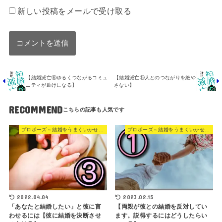
新しい投稿をメールで受け取る
【結婚滅亡⑥ゆるくつながるコミュ
【結婚滅亡⑤人とのつながりを絶や
ニティが助けになる】
さない】
RECOMMEND
プロポーズ～結婚をうまくいかせる方法
プロポーズ～結婚をうまくいかせる方法
2022.04.04
2023.02.15
「あなたと結婚したい」と彼に言
【両親が彼との結婚を反対してい
わせるには【彼に結婚を決断させ
ます。説得するにはどうしたらい