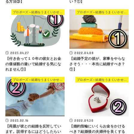
る方法③】
い？①】
プロポーズ～結婚をうまくいかせる方法
プロポーズ～結婚をうまくいかせる方法
2023.04.27
2022.04.08
【付き合って１０年の彼女とお金
【結婚予定の彼が、家事をやらな
の価値観の違いで結婚する気にな
さそう・・・本当に結婚すべき？
れません①】
①】
プロポーズ～結婚をうまくいかせる方法
プロポーズ～結婚をうまくいかせる方法
2023.02.16
2022.09.30
【両親が彼との結婚を反対してい
【婚約指輪にいくらお金をかける
ます。説得するにはどうしたらい
べき？結婚後の夫婦仲を良くする