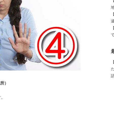
究所）
す。