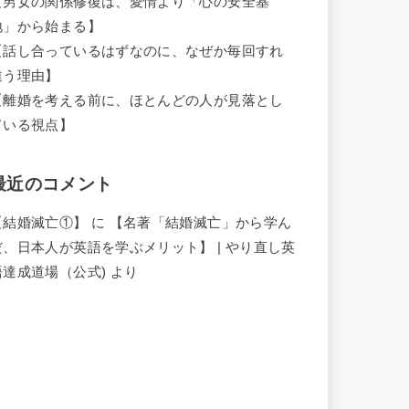
【男女の関係修復は、愛情より「心の安全基
地」から始まる】
【話し合っているはずなのに、なぜか毎回すれ
違う理由】
【離婚を考える前に、ほとんどの人が見落とし
ている視点】
最近のコメント
【結婚滅亡①】
に
【名著「結婚滅亡」から学ん
だ、日本人が英語を学ぶメリット】 | やり直し英
語達成道場（公式)
より