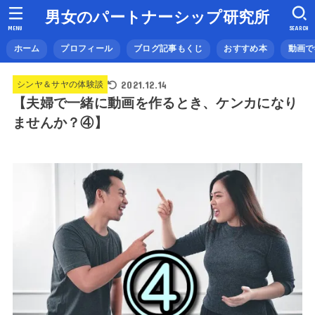
男女のパートナーシップ研究所
MENU
SEARCH
ホーム
プロフィール
ブログ記事もくじ
おすすめ本
動画で
2021.12.14
シンヤ＆サヤの体験談
【夫婦で一緒に動画を作るとき、ケンカになり
ませんか？④】