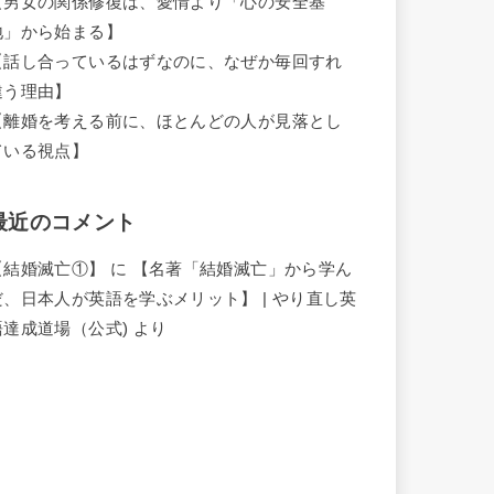
【男女の関係修復は、愛情より「心の安全基
地」から始まる】
【話し合っているはずなのに、なぜか毎回すれ
違う理由】
【離婚を考える前に、ほとんどの人が見落とし
ている視点】
最近のコメント
【結婚滅亡①】
に
【名著「結婚滅亡」から学ん
だ、日本人が英語を学ぶメリット】 | やり直し英
語達成道場（公式)
より