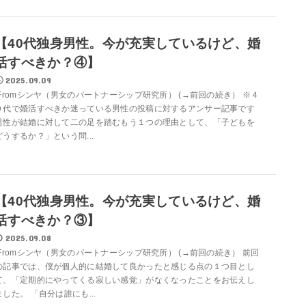
【40代独身男性。今が充実しているけど、婚
活すべきか？④】
2025.09.09
Fromシンヤ（男女のパートナーシップ研究所） (→前回の続き） ※４
０代で婚活すべきか迷っている男性の投稿に対するアンサー記事です
男性が結婚に対して二の足を踏むもう１つの理由として、「子どもを
どうするか？」という問...
【40代独身男性。今が充実しているけど、婚
活すべきか？③】
2025.09.08
Fromシンヤ（男女のパートナーシップ研究所） (→前回の続き） 前回
の記事では、僕が個人的に結婚して良かったと感じる点の１つ目とし
て、「定期的にやってくる寂しい感覚」がなくなったことをお伝えし
ました。 「自分は誰にも...