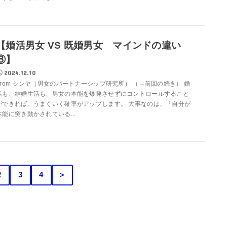
【婚活男女 VS 既婚男女 マインドの違い
⑧】
2024.12.10
From シンヤ（男女のパートナーシップ研究所） （→前回の続き） 婚
活も、結婚生活も、男女の本能を爆発させずにコントロールすること
ができれば、うまくいく確率がアップします。 大事なのは、「自分が
本能に突き動かされている...
2
3
4
＞